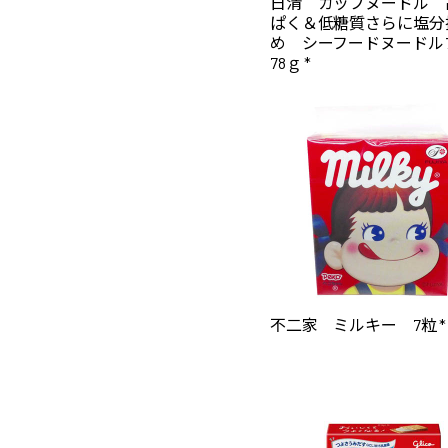
日清 カップヌードル 
ぱく＆低糖質さらに塩分
め シーフードヌード
78ｇ *
不二家 ミルキー 7粒 *