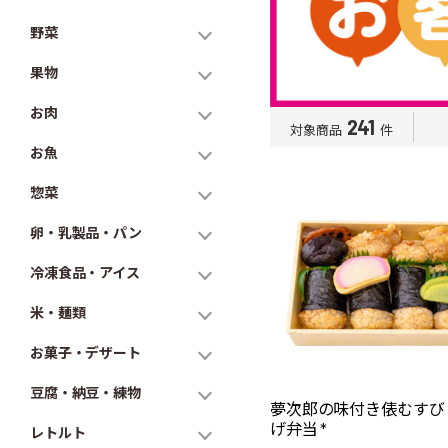
野菜
果物
お肉
241
対象商品
件
お魚
惣菜
卵・乳製品・パン
冷凍食品・アイス
米・麺類
お菓子・デザート
豆腐・納豆・練物
夢次郎の味付き俵むすび
げ弁当 *
レトルト