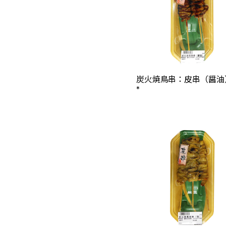
炭火焼鳥串：皮串（醤油
*