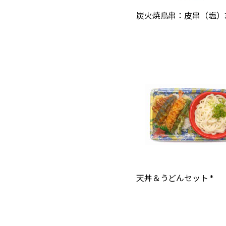
炭火焼鳥串：皮串（塩）3
天丼＆うどんセット *