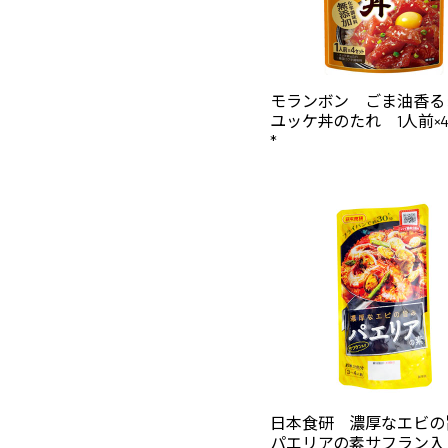
モランボン ごま油香る
ユッケ丼のたれ 1人前×
*
日本食研 濃厚なエビ
パエリアの素サフラン入