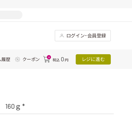
ログイン･会員登録
0
0
レジに進む
入履歴
クーポン
税込
円
60ｇ *