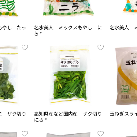
もやし たっ
名水美人 ミックスもやし に
名水美人 ミ
ら *
産 ザク切り
高知県産など国内産 ザク切り
玉ねぎスライ
にら *