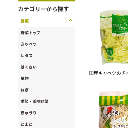
カテゴリーから探す
野菜
野菜トップ
きゃべつ
レタス
はくさい
国産キャベツのざく
葉物
ねぎ
季節・薬味野菜
きゅうり
とまと