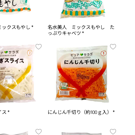
ックスもやし *
名水美人 ミックスもやし た
っぷりキャベツ *
ス *
にんじん千切り（約100ｇ入） *