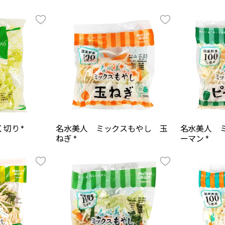
切り *
名水美人 ミックスもやし 玉
名水美人 
ねぎ *
ーマン *