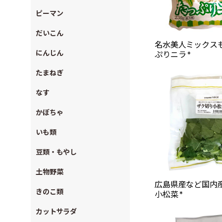
ピーマン
だいこん
名水美人ミックス
にんじん
ぷりニラ *
たまねぎ
なす
かぼちゃ
いも類
豆類・もやし
土物野菜
広島県産など国内
きのこ類
小松菜 *
カットサラダ