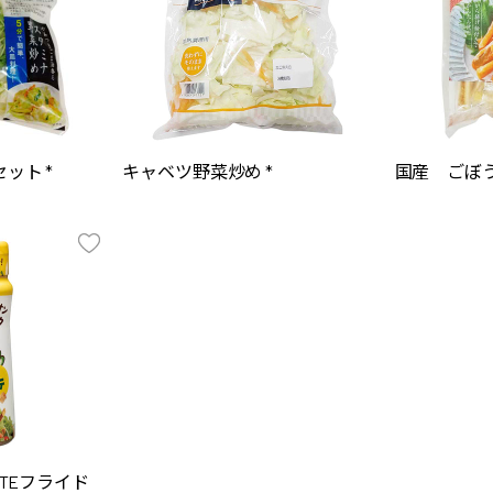
ット *
キャベツ野菜炒め *
国産 ごぼう
TTEフライド