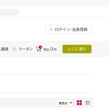
ログイン･会員登録
0
0
レジに進む
入履歴
クーポン
税込
円