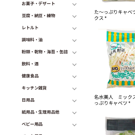
お菓子・デザート
た～っぷりキャベ
豆腐・納豆・練物
クス *
レトルト
調味料・油
粉類・乾物・海苔・缶詰
飲料・酒
健康食品
キッチン雑貨
名水美人 ミック
日用品
っぷりキャベツ *
紙用品・生理用品他
ベビー用品