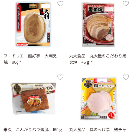
フードリエ 麺好亭 大判叉
丸大食品 丸大屋のこだわり黒
焼 60g *
叉焼 45ｇ *
米久 こんがりバラ焼豚 160ｇ
丸大食品 具のっけ亭 鶏チャ