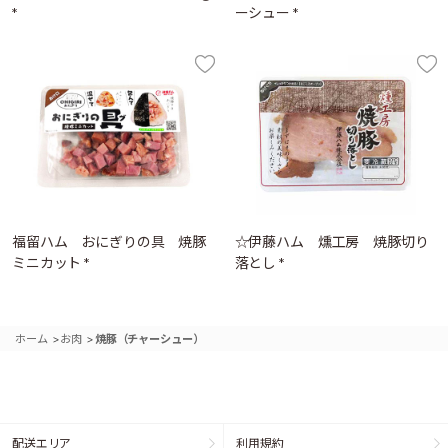
*
ーシュー *
福留ハム おにぎりの具 焼豚
☆伊藤ハム 燻工房 焼豚切り
ミニカット *
落とし *
>
>
ホーム
お肉
焼豚（チャーシュー）
配送エリア
利用規約