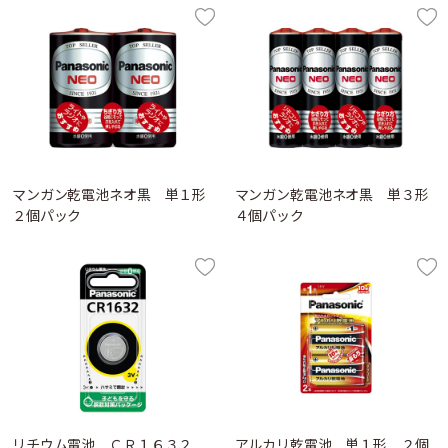
マンガン乾電池ネオ黒 単１形
マンガン乾電池ネオ黒 単３形
２個パック
４個パック
リチウム電池 ＣＲ１６３２
アルカリ乾電池 単１形 ２個