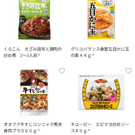
くらこん きざみ昆布と豚肉の
グリコバランス食堂五目かに玉
炒め煮 2～3人前 *
の素４４ｇ *
オタフク牛すじコンニャク煮赤
キユーピー エビマヨ炒めソー
身肉プラス８０ｇ *
ス６０ｇ *