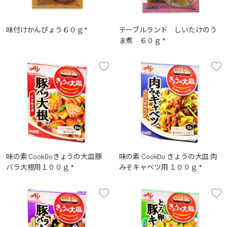
味付けかんぴょう６０ｇ *
テーブルランド しいたけのう
ま煮 ６０ｇ *
味の素 CookDoきょうの大皿豚
味の素 CookDo きょうの大皿 肉
バラ大根用１００ｇ *
みそキャベツ用 １００ｇ *