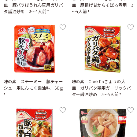
皿 豚バラほうれん草用ガリバ
皿 厚揚げ甘からそぼろ煮用 3
タ醤油炒め 3～4人前 *
～4人前 *
味の素 スチーミー 豚チャー
味の素 Cook Doきょうの大
シュー用にんにく醤油味 60ｇ
皿 ガリバタ鶏用ガーリックバ
*
ター醤油炒め 3～4人前 *