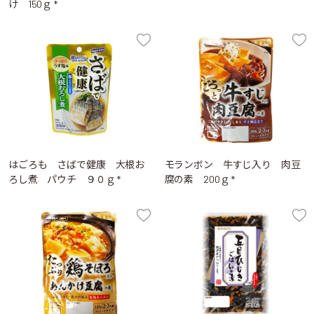
け 150ｇ *
はごろも さばで健康 大根お
モランボン 牛すじ入り 肉豆
ろし煮 パウチ ９０ｇ *
腐の素 200ｇ *