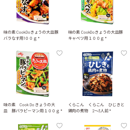
味の素 CookDoきょうの大皿豚
味の素 CookDoきょうの大皿豚
バラなす用1００ｇ *
キャベツ用１００ｇ *
味の素 Cook Do きょうの大
くらこん くらこん ひじきと
皿 豚バラピーマン用１００ｇ *
鶏肉の煮物 2～3人前 *