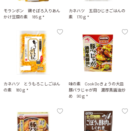
モランボン 鶏そぼろ入りあん
カネハツ 五目ひじきごはんの
かけ豆腐の素 185ｇ *
素 170ｇ *
カネハツ とうもろこしごはん
味の素 Cook Doきょうの大皿
の素 180ｇ *
豚バラじゃが用 濃厚黒醤油炒
め 90ｇ *