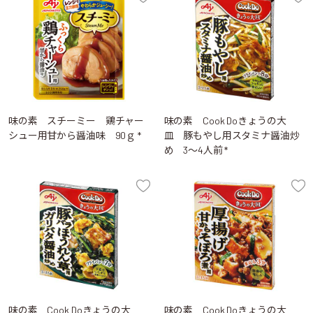
味の素 スチーミー 鶏チャー
味の素 Cook Doきょうの大
シュー用甘から醤油味 90ｇ *
皿 豚もやし用スタミナ醤油炒
め 3～4人前 *
味の素 Cook Doきょうの大
味の素 Cook Doきょうの大