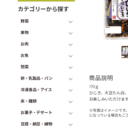
カテゴリーから探す
野菜
果物
お肉
お魚
惣菜
商品説明
卵・乳製品・パン
170ｇ
冷凍食品・アイス
ひじき、大豆たん白、
お楽しみいただけま
米・麺類
※写真はイメージです
お菓子・デザート
になっている場合もご
豆腐・納豆・練物