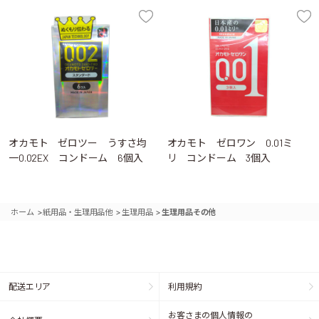
オカモト ゼロツー うすさ均
オカモト ゼロワン 0.01ミ
一0.02EX コンドーム 6個入
リ コンドーム 3個入
>
>
>
ホーム
紙用品・生理用品他
生理用品
生理用品その他
配送エリア
利用規約
お客さまの個人情報の