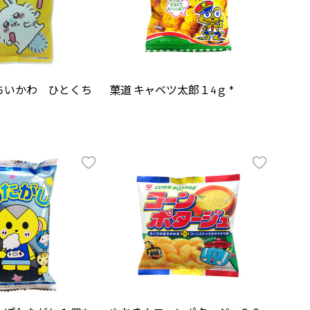
ちいかわ ひとくち
菓道 キャベツ太郎１4ｇ *