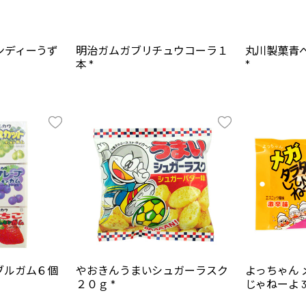
ンディーうず
明治ガムガブリチュウコーラ１
丸川製菓青
本 *
*
ブルガム６個
やおきんうまいシュガーラスク
よっちゃん
２０ｇ *
じゃねーよ 39