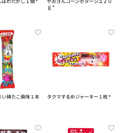
ぽわたがし１個 *
やおきんコーンポタージュ２０
ｇ *
まい棒たこ焼味１本
タクマするめジャーキー１枚 *