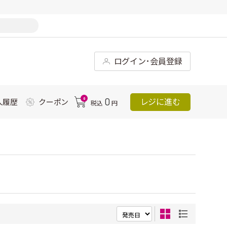
ログイン･会員登録
0
0
レジに進む
入履歴
クーポン
税込
円