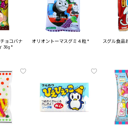
!チョコバナ
オリオントーマスグミ４粒 *
スグル食品お
6g *