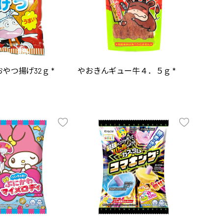
やつ揚げ32ｇ *
やおきんギュー牛４．５ｇ *