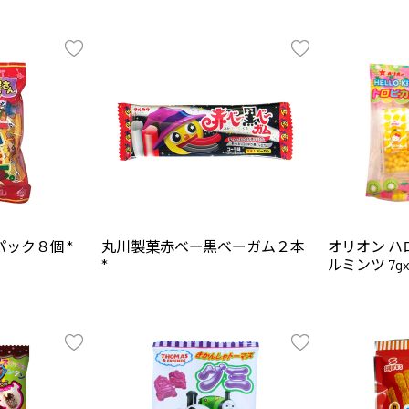
ック８個 *
丸川製菓赤べー黒べーガム２本
オリオン 
*
ルミンツ 7gx