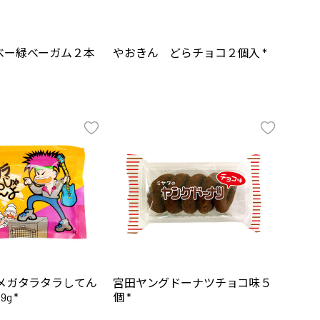
べー緑べーガム２本
やおきん どらチョコ２個入 *
 メガタラタラしてん
宮田ヤングドーナツチョコ味５
g *
個 *