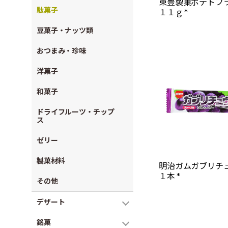
東豊製菓ポテトフ
駄菓子
１１ｇ *
豆菓子・ナッツ類
おつまみ・珍味
洋菓子
和菓子
ドライフルーツ・チップ
ス
ゼリー
製菓材料
明治ガムガブリチ
１本 *
その他
デザート
銘菓