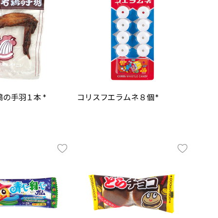
の手羽１本 *
コリスフエラムネ８個 *