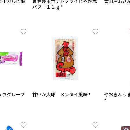
ライカルビ焼
東豊製菓ポテトフライじゃが塩
太田屋おさん
バター１１ｇ *
ュウグレープ
甘いか太郎 メンタイ風味 *
やおきんう
*