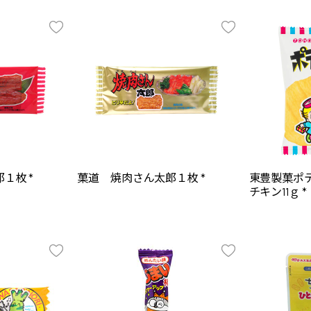
１枚 *
菓道 焼肉さん太郎１枚 *
東豊製菓ポ
チキン11ｇ *