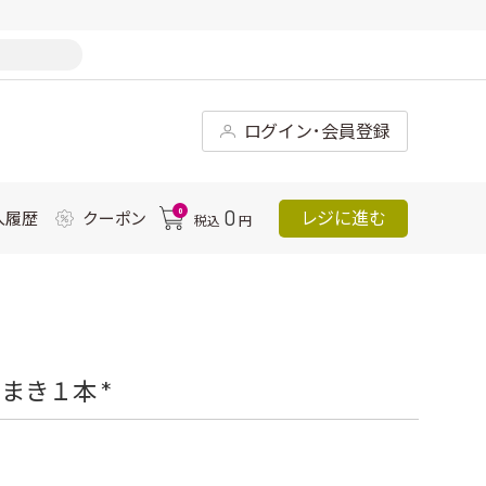
ログイン･会員登録
0
0
レジに進む
入履歴
クーポン
税込
円
まき１本 *