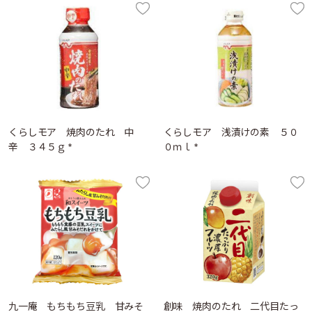
くらしモア 焼肉のたれ 中
くらしモア 浅漬けの素 ５０
辛 ３４５ｇ *
０ｍｌ *
九一庵 もちもち豆乳 甘みそ
創味 焼肉のたれ 二代目たっ