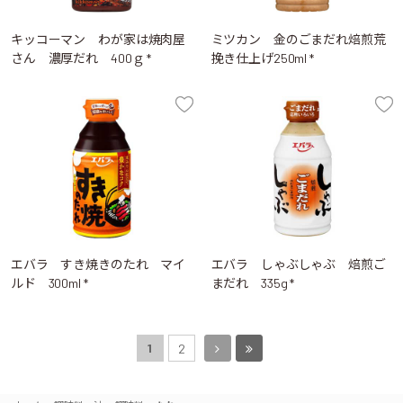
キッコーマン わが家は焼肉屋
ミツカン 金のごまだれ焙煎荒
さん 濃厚だれ 400ｇ *
挽き仕上げ250ml *
エバラ すき焼きのたれ マイ
エバラ しゃぶしゃぶ 焙煎ご
ルド 300ml *
まだれ 335g *
1
2