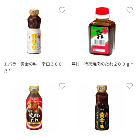
エバラ 黄金の味 辛口３６０
戸村 特撰焼肉のたれ２００ｇ *
ｇ *