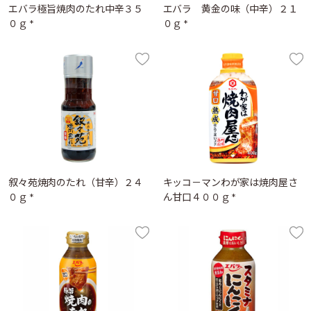
エバラ極旨焼肉のたれ中辛３５
エバラ 黄金の味（中辛）２１
０ｇ *
０ｇ *
叙々苑焼肉のたれ（甘辛）２４
キッコ－マンわが家は焼肉屋さ
０ｇ *
ん甘口４００ｇ *