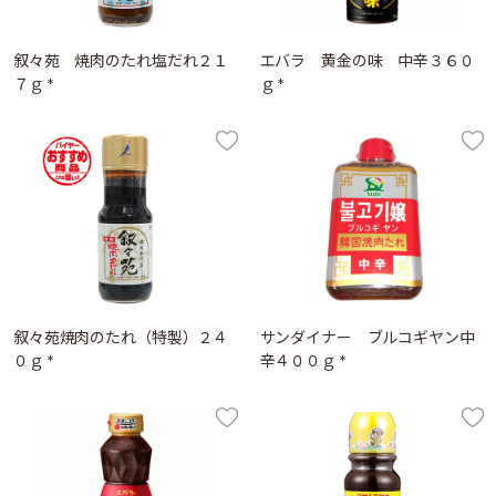
叙々苑 焼肉のたれ塩だれ２１
エバラ 黄金の味 中辛３６０
７ｇ *
ｇ *
叙々苑焼肉のたれ（特製）２４
サンダイナー ブルコギヤン中
０ｇ *
辛４００ｇ *