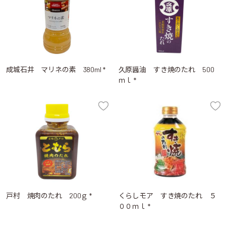
成城石井 マリネの素 380ml *
久原醤油 すき焼のたれ 500
ｍｌ *
戸村 焼肉のたれ 200ｇ *
くらしモア すき焼のたれ ５
００ｍｌ *