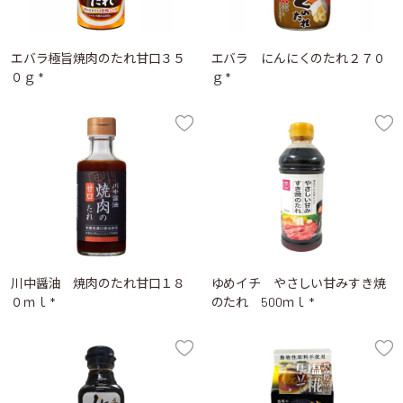
エバラ極旨焼肉のたれ甘口３５
エバラ にんにくのたれ２７０
０ｇ *
ｇ *
川中醤油 焼肉のたれ甘口１８
ゆめイチ やさしい甘みすき焼
０ｍｌ *
のたれ 500ｍｌ *