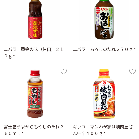
エバラ 黄金の味（甘口）２１
エバラ おろしのたれ２７０ｇ *
０ｇ *
富士甚うまからもやしのたれ２
キッコ－マンわが家は焼肉屋さ
６０ｍｌ *
ん中辛４００ｇ *