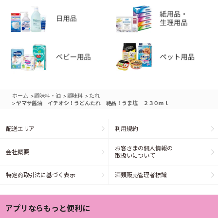
>
>
>
ホーム
調味料・油
調味料
たれ
>
ヤマサ醤油 イチオシ！うどんたれ 絶品！うま塩 ２３０ｍｌ
配送エリア
利用規約
お客さまの個人情報の
会社概要
取扱いについて
特定商取引法に基づく表示
酒類販売管理者標識
アプリならもっと便利に