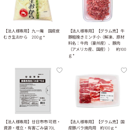
【法人様専用】九一庵 国産皮
【法人様専用】【グラム売】牛
むき生おから 200ｇ *
豚粗挽きミンチ小（解凍、原材
料名：牛肉（豪州産）、豚肉
（アメリカ産、国産）） 約100
ｇ *
【法人様専用】廿日市市 可燃・
【法人様専用】【グラム売】国
資源・埋立・有害ごみ袋 70L
産豚バラ焼肉用 約100ｇ *