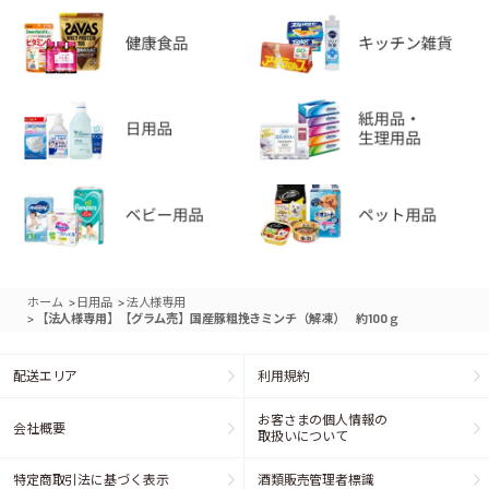
>
>
ホーム
日用品
法人様専用
>
【法人様専用】【グラム売】国産豚粗挽きミンチ（解凍） 約100ｇ
配送エリア
利用規約
お客さまの個人情報の
会社概要
取扱いについて
特定商取引法に基づく表示
酒類販売管理者標識