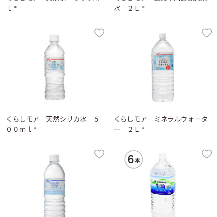
ｌ *
水 ２Ｌ *
くらしモア 天然シリカ水 ５
くらしモア ミネラルウォータ
００ｍｌ *
ー ２Ｌ *