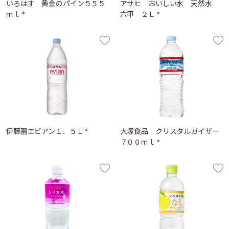
いろはす 黄金のパイン５５５
アサヒ おいしい水 天然水
ｍｌ *
六甲 ２Ｌ *
伊藤園エビアン１．５Ｌ *
大塚食品 クリスタルガイザー
７００ｍｌ *