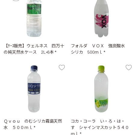
【ｹｰｽ販売】ウェルネス 四万十
フォルダ ＶＯＸ 強炭酸水
の純天然水ケース 2L×6本 *
シリカ 500ｍｌ *
Ｑｖｏｕ のむシリカ霧島天然
コカ・コーラ い・ろ・は・
水 ５００ｍｌ *
す シャインマスカット５４０
ｍｌ *