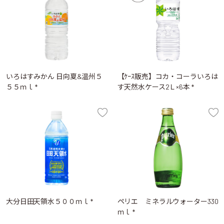
いろはすみかん 日向夏&温州５
【ｹｰｽ販売】コカ・コーラいろは
５５ｍｌ *
す天然水ケース2Ｌ×6本 *
大分日田天領水５００ｍｌ *
ペリエ ミネラルウォーター330
ｍｌ *