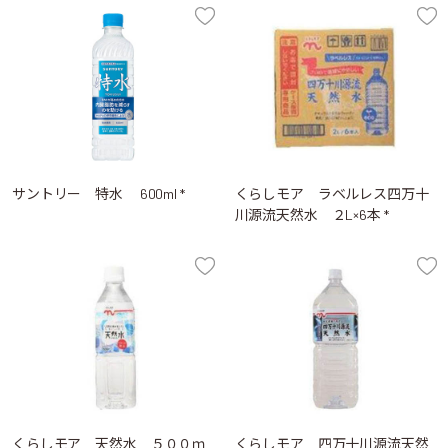
サントリー 特水 600ml *
くらしモア ラベルレス四万十
川源流天然水 ２L×6本 *
くらしモア 天然水 ５００ｍ
くらしモア 四万十川源流天然