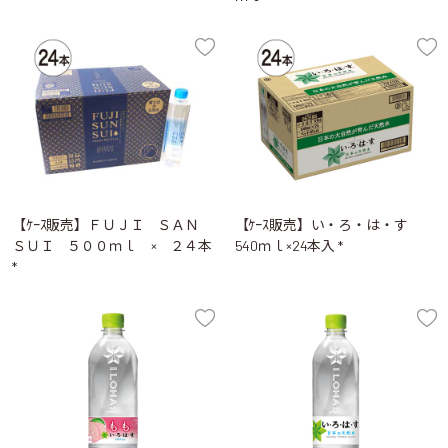
【ｹｰｽ販売】ＦＵＪＩ ＳＡＮ
【ｹｰｽ販売】い・ろ・は・す
ＳＵＩ ５００ｍｌ × ２４本
540ｍｌ×24本入 *
*