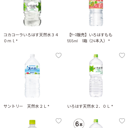
コカコーラいろはす天然水３４
【ｹｰｽ販売】いろはすもも
０ｍｌ *
555ml 1箱（24本入） *
サントリー 天然水２Ｌ *
いろはす天然水２．０Ｌ *