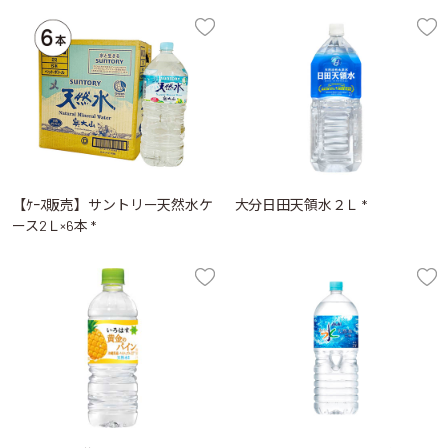
【ｹｰｽ販売】サントリー天然水ケ
大分日田天領水２Ｌ *
ース2Ｌ×6本 *