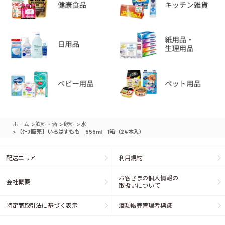
>
>
>
ホーム
飲料・酒
飲料
水
>
【ｹｰｽ販売】いろはすもも 555ml 1箱（24本入）
配送エリア
利用規約
お客さまの個人情報の
会社概要
取扱いについて
特定商取引法に基づく表示
酒類販売管理者標識