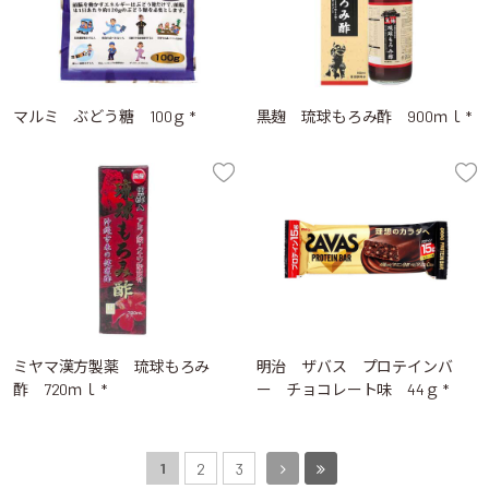
マルミ ぶどう糖 100ｇ *
黒麹 琉球もろみ酢 900ｍｌ *
ミヤマ漢方製薬 琉球もろみ
明治 ザバス プロテインバ
酢 720ｍｌ *
ー チョコレート味 44ｇ *
1
2
3