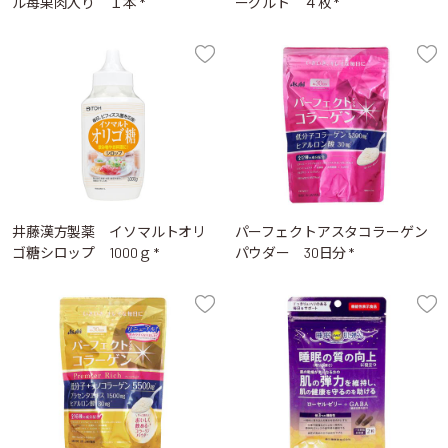
ル苺果肉入り １本 *
ーグルト ４枚 *
井藤漢方製薬 イソマルトオリ
パーフェクトアスタコラーゲン
ゴ糖シロップ 1000ｇ *
パウダー 30日分 *