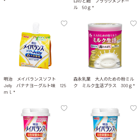
*
ロのど飴 ブラックメントー
ル 50ｇ *
明治 メイバランスソフト
森永乳業 大人のための粉ミル
Jelly バナナヨーグルト味 125
ク ミルク生活プラス 300ｇ *
ｍｌ *