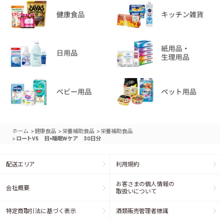
>
>
>
ホーム
健康食品
栄養補助食品
栄養補助食品
>
ロートV5 目×睡眠Wケア 30日分
配送エリア
利用規約
お客さまの個人情報の
会社概要
取扱いについて
特定商取引法に基づく表示
酒類販売管理者標識