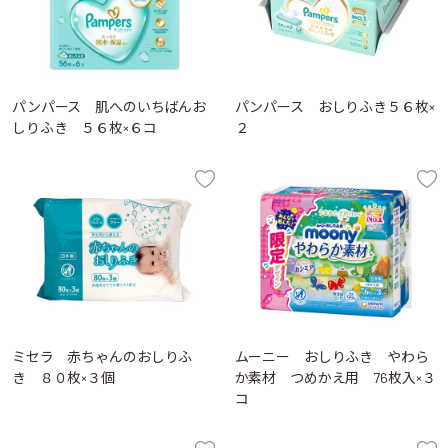
パンパース 肌へのいちばんお
パンパース おしりふき５６枚×
しりふき ５６枚×６コ
２
ミセラ 赤ちゃんのおしりふ
ムーニー おしりふき やわら
き ８０枚×３個
か素材 つめかえ用 76枚入×３
コ