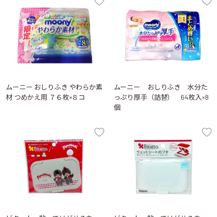
ムーニー おしりふき やわらか素
ムーニー おしりふき 水分た
材 つめかえ用 ７６枚×８コ
っぷり厚手（詰替） 64枚入×8
個