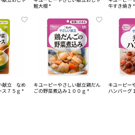
鮭大根 *
牛すき焼き *
い献立 なめ
キユーピーやさしい献立鶏だん
キユーピー
ス７５ｇ *
ごの野菜煮込み１００ｇ *
ハンバーグ１