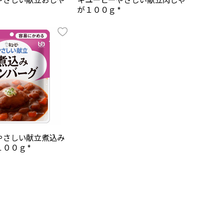
が１００ｇ *
やさしい献立煮込み
００ｇ *