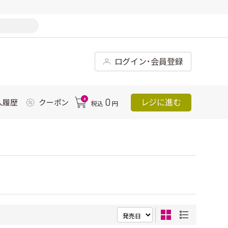
ログイン･会員登録
0
0
レジに進む
入履歴
クーポン
税込
円