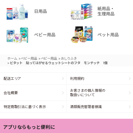
>
>
>
ホーム
ベビー用品
ベビー用品
おしりふき
>
ビタット 貼ってはがせるウェットシートのフタ モンチッチ 1個
配送エリア
利用規約
お客さまの個人情報の
会社概要
取扱いについて
特定商取引法に基づく表示
酒類販売管理者標識
アプリならもっと便利に