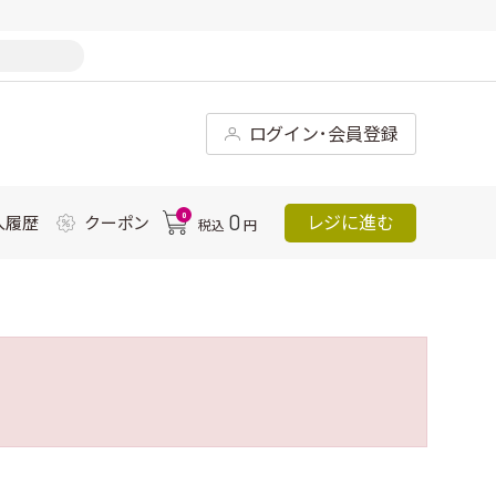
ログイン･会員登録
0
0
レジに進む
入履歴
クーポン
税込
円