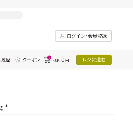
ログイン･会員登録
0
0
レジに進む
入履歴
クーポン
税込
円
 *