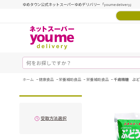
ゆめタウン公式ネットスーパーゆめデリバリー「youme delivery」
-
-
-
-
ホーム
健康食品
栄養補助食品
栄養補助食品
千歳精糖 ぶどう
受取方法選択