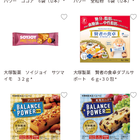
パワー ココア 6袋（12本） *
パワー 全粒粉 6袋（12本） *
大塚製薬 ソイジョイ サツマ
大塚製薬 賢者の食卓ダブルサ
イモ ３２ｇ *
ポート ６ｇ×３０包 *