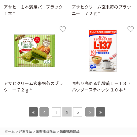
アサヒ １本満足バーブラック
アサヒクリーム玄米苺のブラウ
１本 *
ニー ７２ｇ *
アサヒクリーム玄米抹茶のブラ
まもり高める乳酸菌Ｌ－１３７
ウニー７２ｇ *
パウダースティック １０本 *
2
1
3
>
>
>
ホーム
健康食品
栄養補助食品
栄養補助食品