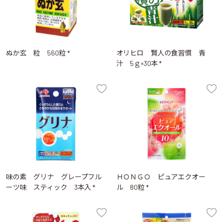
ぬか玄 粒 560粒 *
オリヒロ 賢人の食習慣 青
汁 5ｇ×30本 *
味の素 グリナ グレープフル
ＨＯＮＧＯ ピュアエクオー
ーツ味 スティック 3本入 *
ル 80粒 *