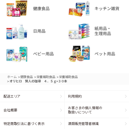
>
>
>
ホーム
健康食品
栄養補助食品
栄養補助食品
>
オリヒロ 賢人の珈琲 ４．５ｇ×３０本
配送エリア
利用規約
お客さまの個人情報の
会社概要
取扱いについて
特定商取引法に基づく表示
酒類販売管理者標識