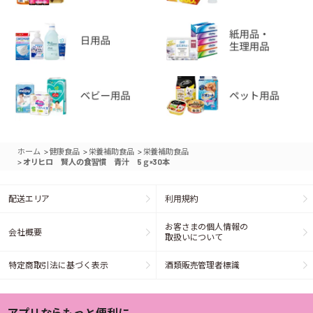
>
>
>
ホーム
健康食品
栄養補助食品
栄養補助食品
>
オリヒロ 賢人の食習慣 青汁 5ｇ×30本
配送エリア
利用規約
お客さまの個人情報の
会社概要
取扱いについて
特定商取引法に基づく表示
酒類販売管理者標識
アプリならもっと便利に