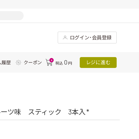
ログイン･会員登録
0
0
レジに進む
入履歴
クーポン
税込
円
ーツ味 スティック 3本入 *