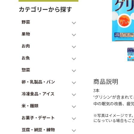
カテゴリーから探す
野菜
果物
お肉
お魚
惣菜
商品説明
卵・乳製品・パン
3本
冷凍食品・アイス
”グリシン”が含まれ
中の眠気の改善、疲
米・麺類
※写真はイメージです
お菓子・デザート
になっている場合もご
豆腐・納豆・練物