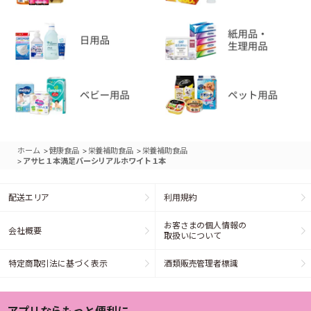
>
>
>
ホーム
健康食品
栄養補助食品
栄養補助食品
>
アサヒ１本満足バーシリアルホワイト１本
配送エリア
利用規約
お客さまの個人情報の
会社概要
取扱いについて
特定商取引法に基づく表示
酒類販売管理者標識
アプリならもっと便利に