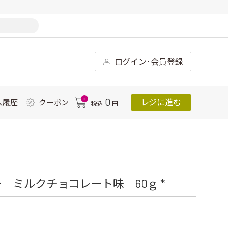
ログイン･会員登録
0
0
レジに進む
入履歴
クーポン
税込
円
 ミルクチョコレート味 60ｇ *