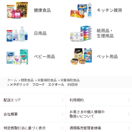
>
>
>
ホーム
健康食品
栄養補助食品
栄養補助食品
>
メタボリック フローナ エクオール 30日分
配送エリア
利用規約
お客さまの個人情報の
会社概要
取扱いについて
特定商取引法に基づく表示
酒類販売管理者標識