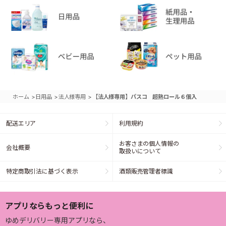
>
>
>
ホーム
日用品
法人様専用
【法人様専用】パスコ 超熟ロール６個入
配送エリア
利用規約
お客さまの個人情報の
会社概要
取扱いについて
特定商取引法に基づく表示
酒類販売管理者標識
アプリならもっと便利に
ゆめデリバリー専用アプリなら、