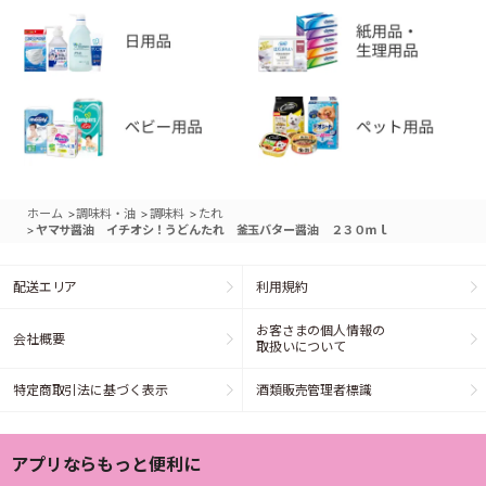
>
>
>
ホーム
調味料・油
調味料
たれ
>
ヤマサ醤油 イチオシ！うどんたれ 釜玉バター醤油 ２３０ｍｌ
配送エリア
利用規約
お客さまの個人情報の
会社概要
取扱いについて
特定商取引法に基づく表示
酒類販売管理者標識
アプリならもっと便利に