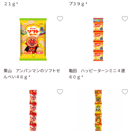
２１ｇ *
プ３９ｇ *
栗山 アンパンマンのソフトせ
亀田 ハッピーターンミニ４連
んべい４８ｇ *
６０ｇ *