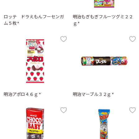
ロッテ ドラえもんフーセンガ
明治もぎもぎフルーツグミ２２
ム５枚 *
ｇ *
明治アポロ４６ｇ *
明治マーブル３２ｇ *