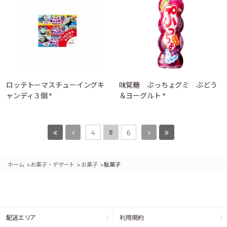
ロッテトーマスチューイングキ
味覚糖 ぷっちょグミ ぶどう
ャンディ３個 *
＆ヨーグルト *
5
4
6
>
>
>
ホーム
お菓子・デザート
お菓子
駄菓子
配送エリア
利用規約