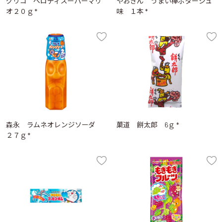
グリコ ペロティスーパーマリ
やおきん うまい棒ポタージュ
オ２０ｇ *
味 １本 *
森永 ラムネオレンジソーダ
菓道 餅太郎 6ｇ *
２７ｇ *