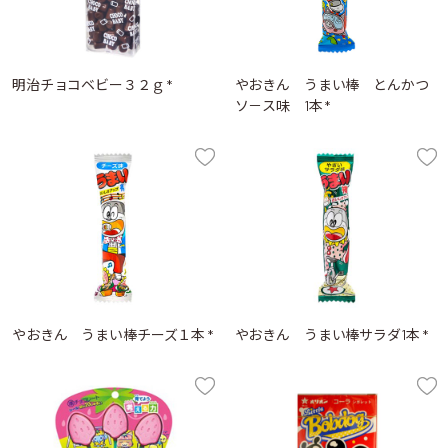
明治チョコベビー３２ｇ *
やおきん うまい棒 とんかつ
ソ－ス味 1本 *
やおきん うまい棒チーズ１本 *
やおきん うまい棒サラダ1本 *