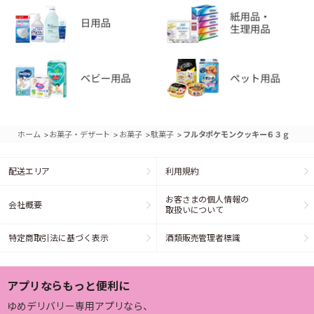
>
>
>
>
ホーム
お菓子・デザート
お菓子
駄菓子
フルタポケモンクッキー６３ｇ
配送エリア
利用規約
お客さまの個人情報の
会社概要
取扱いについて
特定商取引法に基づく表示
酒類販売管理者標識
アプリならもっと便利に
ゆめデリバリー専用アプリなら、