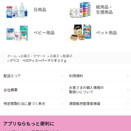
>
>
>
ホーム
お菓子・デザート
お菓子
駄菓子
>
グリコ ペロティスーパーマリオ２０ｇ
配送エリア
利用規約
お客さまの個人情報の
会社概要
取扱いについて
特定商取引法に基づく表示
酒類販売管理者標識
アプリならもっと便利に