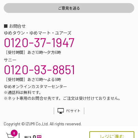
■ お問合せ
ゆめタウン・ゆめマート・ユアーズ
0120-37-1947
［受付時間］あさ10時～夕方6時
サニー
0120-93-8851
［受付時間］あさ10時～よる9時
ゆめオンラインカスタマーセンター
※通話料は無料です。
※ネット専用のお問合せ先です。ご注文は受け付けておりません。
PCサイト
Copyright © IZUMI Co.,Ltd. All rights reserved.
0
0
レジに進む
円
税込