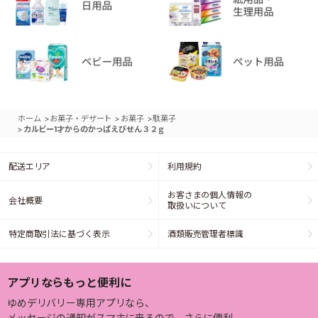
>
>
>
ホーム
お菓子・デザート
お菓子
駄菓子
>
カルビー1才からのかっぱえびせん３２ｇ
配送エリア
利用規約
お客さまの個人情報の
会社概要
取扱いについて
特定商取引法に基づく表示
酒類販売管理者標識
アプリならもっと便利に
ゆめデリバリー専用アプリなら、
メッセージの通知がスマホに来るので、さらに便利。