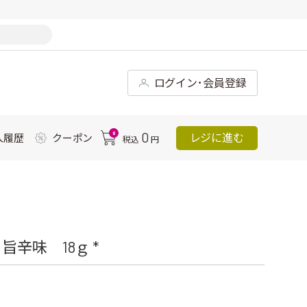
ログイン･会員登録
0
0
レジに進む
入履歴
クーポン
税込
円
辛味 18ｇ *