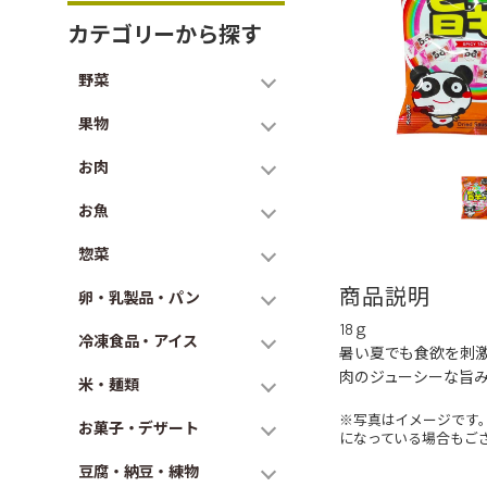
カテゴリーから探す
野菜
果物
お肉
お魚
惣菜
商品説明
卵・乳製品・パン
18ｇ
冷凍食品・アイス
暑い夏でも食欲を刺
肉のジューシーな旨
米・麺類
※写真はイメージです
お菓子・デザート
になっている場合もご
豆腐・納豆・練物