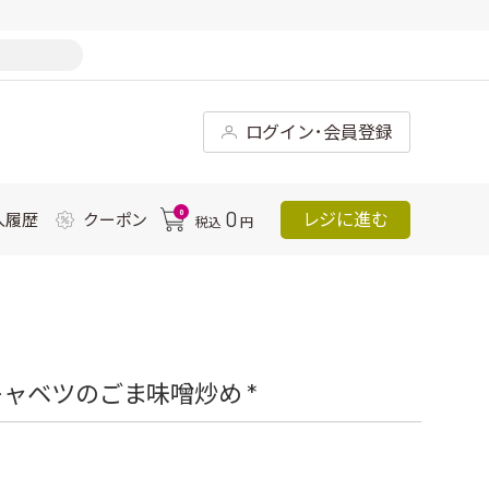
ログイン･会員登録
0
0
レジに進む
入履歴
クーポン
税込
円
ャベツのごま味噌炒め *