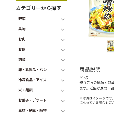
カテゴリーから探す
野菜
果物
お肉
お魚
惣菜
商品説明
卵・乳製品・パン
125ｇ
冷凍食品・アイス
練りごまの風味と熟
ます。ご飯が進む一
米・麺類
※写真はイメージです
お菓子・デザート
になっている場合もご
豆腐・納豆・練物