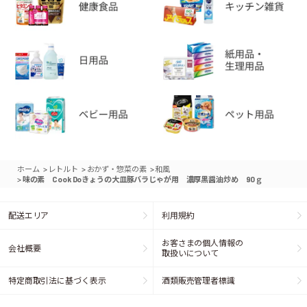
>
>
>
ホーム
レトルト
おかず・惣菜の素
和風
>
味の素 Cook Doきょうの大皿豚バラじゃが用 濃厚黒醤油炒め 90ｇ
配送エリア
利用規約
お客さまの個人情報の
会社概要
取扱いについて
特定商取引法に基づく表示
酒類販売管理者標識