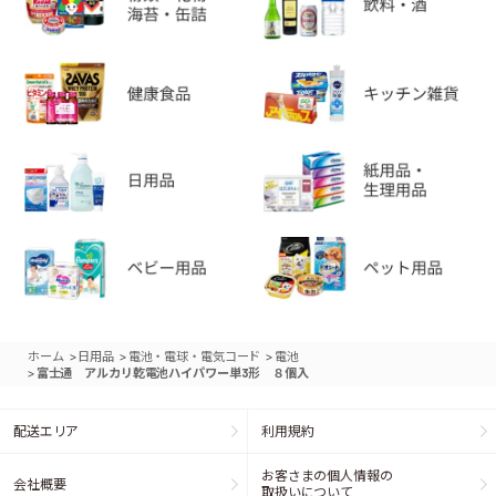
>
>
>
ホーム
日用品
電池・電球・電気コード
電池
>
富士通 アルカリ乾電池ハイパワー単3形 ８個入
配送エリア
利用規約
お客さまの個人情報の
会社概要
取扱いについて