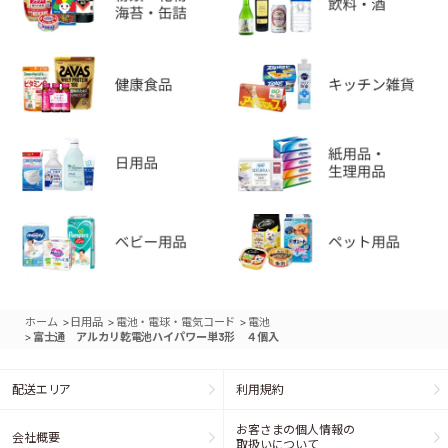
>
>
>
ホーム
日用品
電池・電球・電気コード
電池
>
富士通 アルカリ乾電池ハイパワー単3形 ４個入
配送エリア
利用規約
お客さまの個人情報の
会社概要
取扱いについて