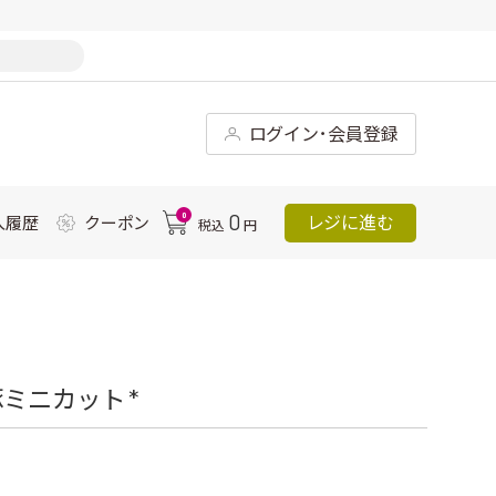
ログイン･会員登録
0
0
レジに進む
入履歴
クーポン
税込
円
ミニカット *