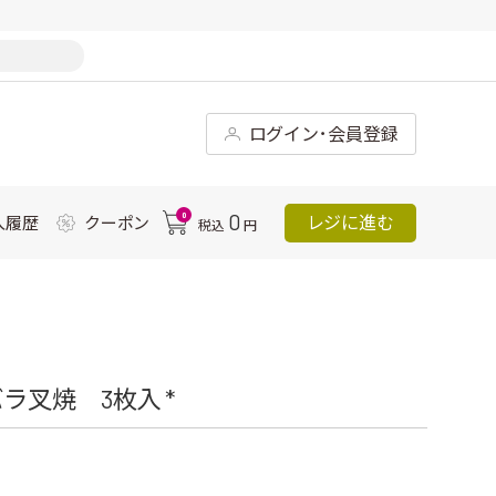
ログイン･会員登録
0
0
レジに進む
入履歴
クーポン
税込
円
叉焼 3枚入 *