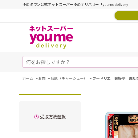
ゆめタウン公式ネットスーパーゆめデリバリー「youme delivery」
-
-
-
ホーム
お肉
焼豚（チャーシュー）
フードリエ 麺好亭 厚切
受取方法選択