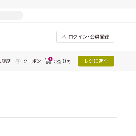
ログイン･会員登録
0
0
レジに進む
入履歴
クーポン
税込
円