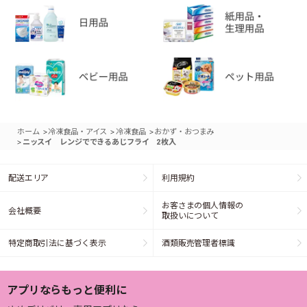
>
>
>
ホーム
冷凍食品・アイス
冷凍食品
おかず・おつまみ
>
ニッスイ レンジでできるあじフライ 2枚入
配送エリア
利用規約
お客さまの個人情報の
会社概要
取扱いについて
特定商取引法に基づく表示
酒類販売管理者標識
アプリならもっと便利に