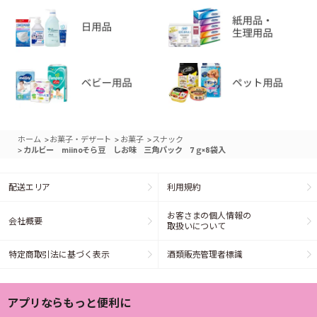
>
>
>
ホーム
お菓子・デザート
お菓子
スナック
>
カルビー miinoそら豆 しお味 三角パック 7ｇ×8袋入
配送エリア
利用規約
お客さまの個人情報の
会社概要
取扱いについて
特定商取引法に基づく表示
酒類販売管理者標識
アプリならもっと便利に