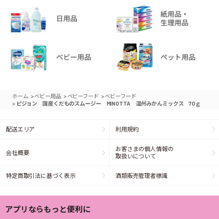
>
>
>
ホーム
ベビー用品
ベビーフード
ベビーフード
>
ピジョン 国産くだものスムージー MINOTTA 温州みかんミックス 70ｇ
配送エリア
利用規約
お客さまの個人情報の
会社概要
取扱いについて
特定商取引法に基づく表示
酒類販売管理者標識
アプリならもっと便利に