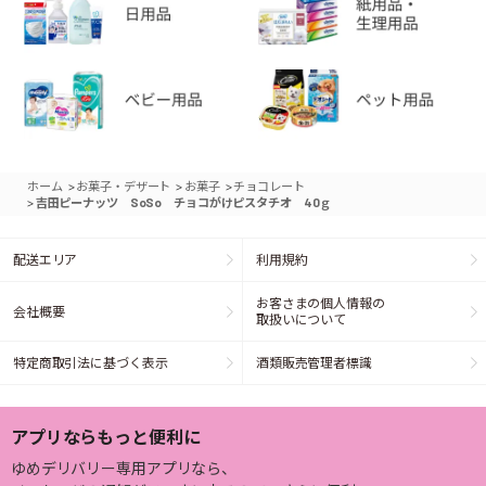
>
>
>
ホーム
お菓子・デザート
お菓子
チョコレート
>
吉田ピーナッツ SoSo チョコがけピスタチオ 40ｇ
配送エリア
利用規約
お客さまの個人情報の
会社概要
取扱いについて
特定商取引法に基づく表示
酒類販売管理者標識
アプリならもっと便利に
ゆめデリバリー専用アプリなら、