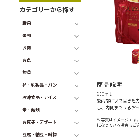
カテゴリーから探す
野菜
果物
お肉
お魚
惣菜
商品説明
卵・乳製品・パン
600ｍｌ
冷凍食品・アイス
髪内部にまで届き毛
し、内側までうるお
米・麺類
※写真はイメージです
お菓子・デザート
になっている場合もご
豆腐・納豆・練物