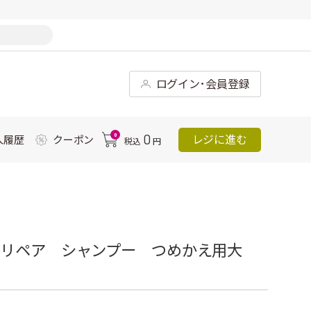
ログイン･会員登録
0
0
レジに進む
入履歴
クーポン
税込
円
＆リペア シャンプー つめかえ用大