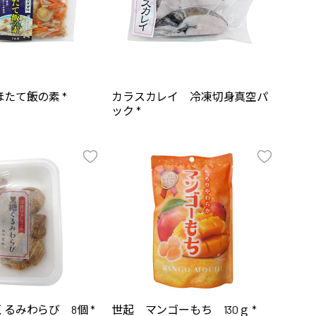
たて飯の素 *
カラスカレイ 冷凍切身真空パ
ック *
るみわらび 8個 *
世起 マンゴーもち 130ｇ *