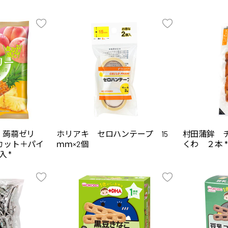
 蒟蒻ゼリ
ホリアキ セロハンテープ 15
村田蒲鉾 
カット＋パイ
ｍｍ×2個
くわ ２本 *
 *