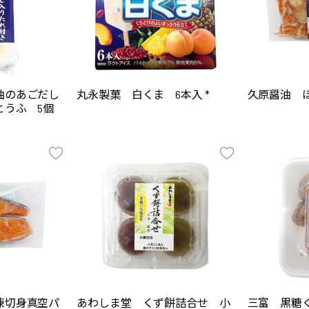
油のあごだし
丸永製菓 白くま 6本入 *
久原醤油 ほ
とうふ 5個
凍切身真空パ
あわしま堂 くず餅詰合せ 小
三富 黒糖く