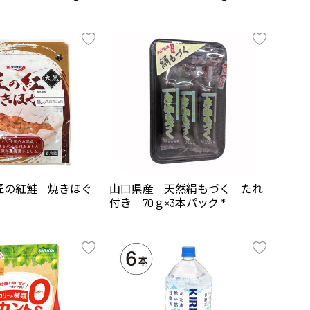
匠の紅鮭 焼きほぐ
山口県産 天然絹もづく たれ
付き 70ｇ×3本パック *