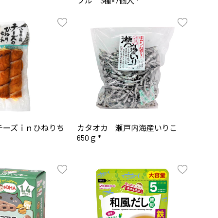
プル 3種×7個入 *
チーズｉｎひねりち
カタオカ 瀬戸内海産いりこ
650ｇ *