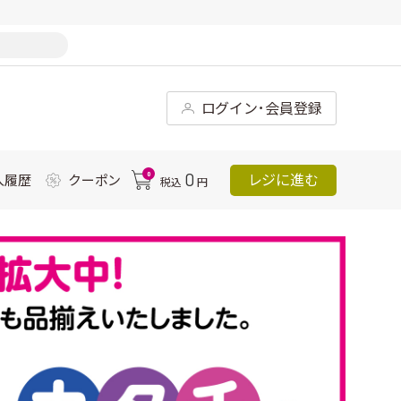
ログイン･会員登録
0
0
レジに進む
入履歴
クーポン
税込
円