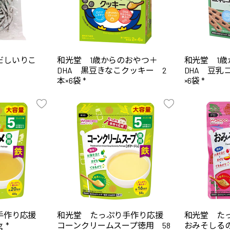
産だしいりこ
和光堂 1歳からのおやつ＋
和光堂 1
DHA 黒豆きなこクッキー 2
DHA 豆乳
本×6袋 *
×6袋 *
り手作り応援
和光堂 たっぷり手作り応援
和光堂 た
 *
コーンクリームスープ徳用 58
おみそしるの