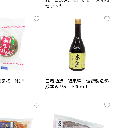
れ 贅沢Wごま仕立て 1人前×3
セット *
ま梅 1粒 *
白扇酒造 福来純 伝統製法熟
成本みりん 500ｍｌ