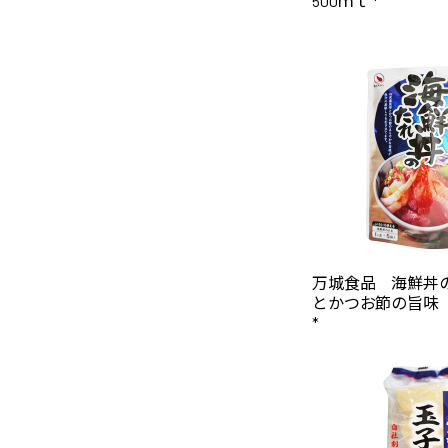
500ｍｌ *
万城食品 海鮮丼
とかつお節の旨味 
*