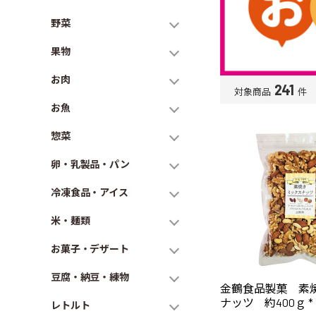
野菜
果物
お肉
241
対象商品
件
お魚
惣菜
卵・乳製品・パン
冷凍食品・アイス
米・麺類
お菓子・デザート
豆腐・納豆・練物
金鶴食品製菓 素
ナッツ 約400ｇ *
レトルト