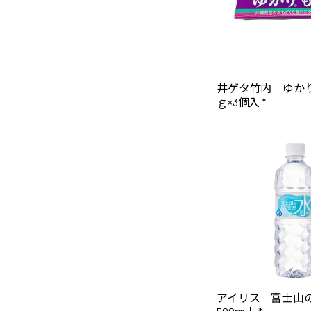
井ゲタ竹内 ゆかり
ｇ×3個入 *
アイリス 富士