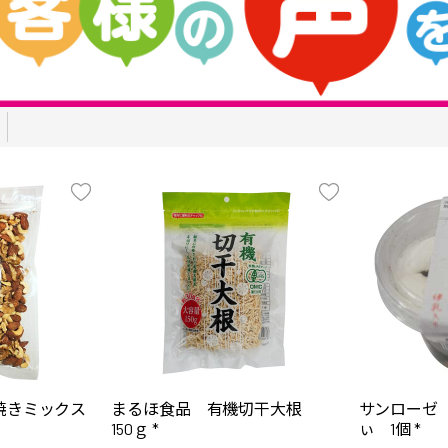
焼きミックス
まるほ食品 有機切干大根
サンローゼ
150ｇ *
ぃ 1個 *