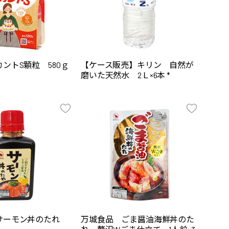
ントS顆粒 580ｇ
【ケース販売】キリン 自然が
磨いた天然水 2Ｌ×6本 *
サーモン丼のたれ
万城食品 ごま醤油海鮮丼のた