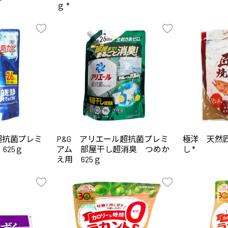
ｇ *
超抗菌プレミ
P&G アリエール超抗菌プレミ
極洋 天然
625ｇ
アム 部屋干し超消臭 つめか
し *
え用 625ｇ