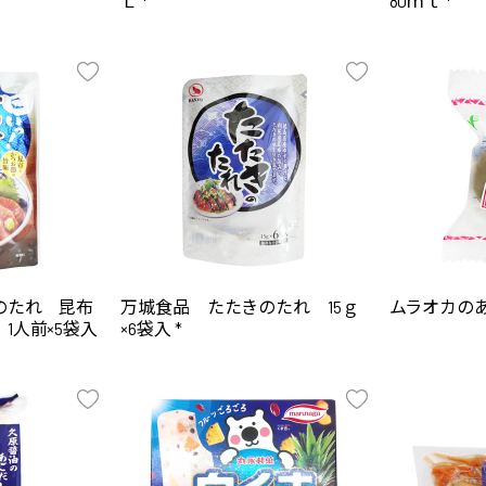
Ｌ *
80ｍｌ *
のたれ 昆布
万城食品 たたきのたれ 15ｇ
ムラオカのあ
1人前×5袋入
×6袋入 *