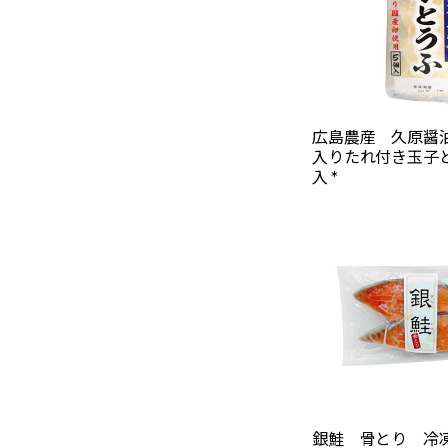
広島農産 久原醤
入りたれ付き玉子
入 *
銀鮭 骨とり 冷