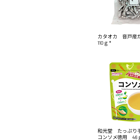
カタオカ 音戸
110ｇ *
和光堂 たっぷ
コンソメ徳用 46ｇ